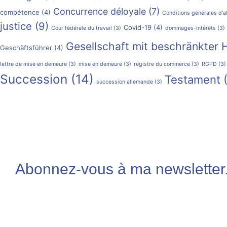
Concurrence déloyale
(7)
compétence
(4)
Conditions générales d'a
justice
(9)
Covid-19
(4)
Cour fédérale du travail
(3)
dommages-intérêts
(3)
Gesellschaft mit beschränkter 
Geschäftsführer
(4)
lettre de mise en demeure
(3)
mise en demeure
(3)
registre du commerce
(3)
RGPD
(3)
Succession
(14)
Testament
(
succession allemande
(3)
Abonnez-vous à ma newsletter