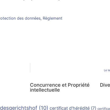
rotection des données
,
Règlement
Le l
s
Concurrence et Propriété
Dive
intellectuelle
desgerichtshof
(10)
certificat d'hérédité
(7)
certifi