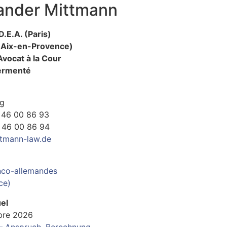
xander Mittmann
.E.A. (Paris)
 (Aix-en-Provence)
Avocat à la Cour
ermenté
g
0 46 00 86 93
0 46 00 86 94
tmann-law.de
nco-allemandes
ce)
el
bre 2026
t – Anspruch, Berechnung,