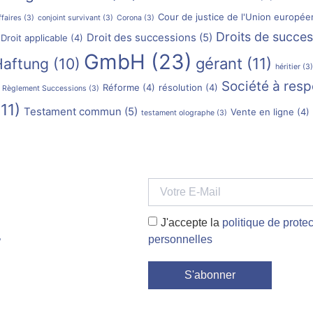
Cour de justice de l'Union europé
ffaires
(3)
conjoint survivant
(3)
Corona
(3)
Droits de succes
Droit des successions
(5)
Droit applicable
(4)
GmbH
(23)
Haftung
(10)
gérant
(11)
héritier
(3)
Société à resp
Réforme
(4)
résolution
(4)
Règlement Successions
(3)
11)
Testament commun
(5)
Vente en ligne
(4)
testament olographe
(3)
J'accepte la
politique de prot
.
personnelles
S'abonner