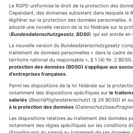
Le RGPD uniformise le droit de la protection des donné
Cependant, des domaines subsistent dans lesquels le
légiférer sur la protection des données personnelles. A c
adopté une novelle version de la loi fédérale sur la pr
(
Bundesdatenschutzgesetz
,
BDSG
) qui est entrée en
La nouvelle version du
Bundesdatenschutzgesetz
compo
traitement de données personnelles « dans le cadre des 
territoire national du responsable », § 1 (4) Nr. 2 BDSG
protection des données (BDSG) s’applique aux succurs
d’entreprises françaises.
Parmi les dispositions de la loi fédérale sur la protec
notamment des dispositions spécifiques sur
le traite
salariés
(
Beschäftigtendatenschutz
) (§ 26 BDSG) et su
à la protection des données
(
Datenschutzbeauftragte
Les dispositions relatives au traitement des données p
notamment des règles spécifiques sur les conditions d’
(
Einwilligung
) du salarié au traitement de ses données 