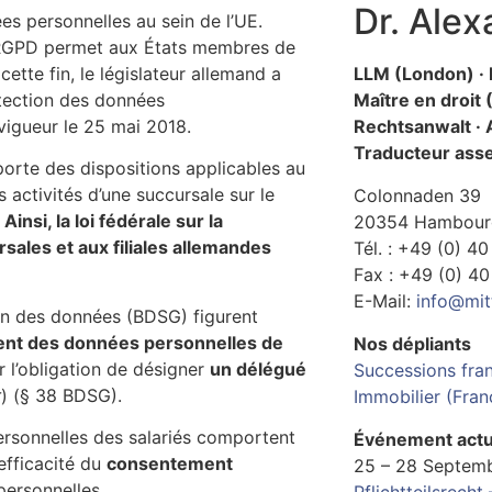
Dr. Ale
es personnelles au sein de l’UE.
 RGPD permet aux États membres de
LLM (London) · D
ette fin, le législateur allemand a
Maître en droit
otection des données
Rechtsanwalt · 
 vigueur le 25 mai 2018.
Traducteur ass
rte des dispositions applicables au
activités d’une succursale sur le
Colonnaden 39
.
Ainsi, la loi fédérale sur la
20354 Hambour
ales et aux filiales allemandes
Tél. : +49 (0) 4
Fax : +49 (0) 4
E-Mail:
info@mit
tion des données (BDSG) figurent
ment des données personnelles de
Nos dépliants
r l’obligation de désigner
un délégué
Successions fra
r
) (§ 38 BDSG).
Immobilier (Fran
ersonnelles des salariés comportent
Événement actu
efficacité du
consentement
25 – 28 Septem
personnelles.
Pflichtteilsrech