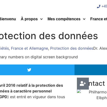
+49
Bienvenu
À propos
Mes compétences
France e
rotection des données
iétés
,
France et Allemagne
,
Protection des données
Dr. Ale
Contact
l 2016 relatif à la protection des
nnées à caractère personnel
GPD
) est entré en vigueur dans tous