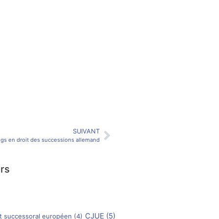
SUIVANT
egs en droit des successions allemand
rs
CJUE
(5)
cat successoral européen
(4)