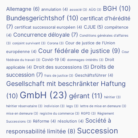
BGH
(10)
Allemagne
(6)
annulation
(4)
associé
(3)
AÜG
(3)
Bundesgerichtshof
(10)
certificat d'hérédité
(7)
CJUE
(5)
certificat successoral européen
(4)
compétence
Concurrence déloyale
(7)
(4)
Conditions générales d'affaires
Cour de justice de l'Union
(3)
conjoint survivant
(3)
Corona
(3)
Cour fédérale de justice
(9)
européenne
(4)
Cour
Covid-19
(4)
Droit
fédérale du travail
(3)
dommages-intérêts
(3)
Droits de
Droit des successions
(5)
applicable
(4)
succession
(7)
Geschäftsführer
(4)
frais de justice
(3)
Gesellschaft mit beschränkter Haftung
GmbH
(23)
(10)
gérant
(11)
héritier
(3)
héritier réservataire
(3)
indivision
(3)
legs
(3)
lettre de mise en demeure
(3)
mise en demeure
(3)
registre du commerce
(3)
RGPD
(3)
Règlement
Société à
Réforme
(4)
résolution
(4)
Successions
(3)
Succession
responsabilité limitée
(8)