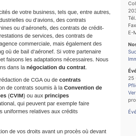
Co
20
ités de votre business, tels que, entre autres,
Tél
dustrielles ou d’avions, des contrats
Fax
hines ou d’aéronefs, des contrats de crédit-
E-M
restations de services, des contrats de
 d’agence commerciale, mais également des
Nos
 où de bail d’aéronef. Si votre partenaire
Suc
Imm
s
et faisons les adaptations nécessaires. Nous
ons dans la
négociation du contrat
.
Év
25
a rédaction de CGA ou de
contrats
Pfl
ion de contrats soumis à la
Convention de
Ver
ses
(
CVIM
) ou aux
principes
pro
tional, qui peuvent par exemple faire
 uniformes relatives aux crédits
Évé
ation de vos droits avant un procès où devant