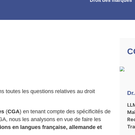
Droit des marques
C
 toutes les questions relatives au droit
Dr
LLM
es
(
CGA
) en tenant compte des spécificités de
Maî
GA, nous les analysons en vue de faire les
Rec
Tr
ions en langues française, allemande et