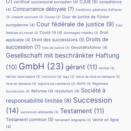
(7)
CJUE
(5)
certificat successoral européen
(4)
compétence
Concurrence déloyale
(7)
(4)
Conditions générales d'affaires
Cour de justice de l'Union
(3)
conjoint survivant
(3)
Corona
(3)
Cour fédérale de justice
(9)
européenne
(4)
Cour
Covid-19
(4)
Droit
fédérale du travail
(3)
dommages-intérêts
(3)
Droits de
Droit des successions
(5)
applicable
(4)
succession
(7)
Geschäftsführer
(4)
frais de justice
(3)
Gesellschaft mit beschränkter Haftung
GmbH
(23)
(10)
gérant
(11)
héritier
(3)
héritier réservataire
(3)
indivision
(3)
legs
(3)
lettre de mise en demeure
(3)
mise en demeure
(3)
registre du commerce
(3)
RGPD
(3)
Règlement
Société à
Réforme
(4)
résolution
(4)
Successions
(3)
Succession
responsabilité limitée
(8)
(14)
Testament
(11)
succession allemande
(3)
Testament commun
(5)
Vente en ligne
testament olographe
(3)
(4)