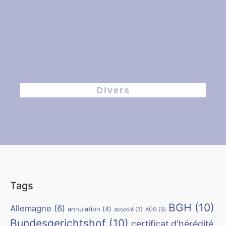
Divers
Tags
BGH
(10)
Allemagne
(6)
annulation
(4)
associé
(3)
AÜG
(3)
Bundesgerichtshof
(10)
certificat d'hérédité