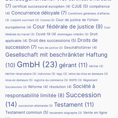
(7)
CJUE
(5)
certificat successoral européen
(4)
compétence
Concurrence déloyale
(7)
(4)
Conditions générales d'affaires
Cour de justice de l'Union
(3)
conjoint survivant
(3)
Corona
(3)
Cour fédérale de justice
(9)
européenne
(4)
Cour
Covid-19
(4)
Droit
fédérale du travail
(3)
dommages-intérêts
(3)
Droits de
Droit des successions
(5)
applicable
(4)
succession
(7)
Geschäftsführer
(4)
frais de justice
(3)
Gesellschaft mit beschränkter Haftung
GmbH
(23)
(10)
gérant
(11)
héritier
(3)
héritier réservataire
(3)
indivision
(3)
legs
(3)
lettre de mise en demeure
(3)
mise en demeure
(3)
registre du commerce
(3)
RGPD
(3)
Règlement
Société à
Réforme
(4)
résolution
(4)
Successions
(3)
Succession
responsabilité limitée
(8)
(14)
Testament
(11)
succession allemande
(3)
Testament commun
(5)
Vente en ligne
testament olographe
(3)