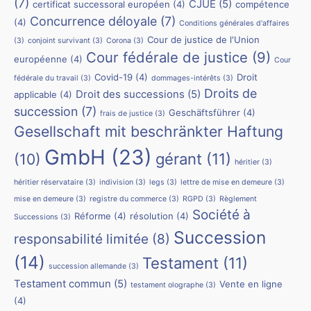
(7)
CJUE
(5)
certificat successoral européen
(4)
compétence
Concurrence déloyale
(7)
(4)
Conditions générales d'affaires
Cour de justice de l'Union
(3)
conjoint survivant
(3)
Corona
(3)
Cour fédérale de justice
(9)
européenne
(4)
Cour
Covid-19
(4)
Droit
fédérale du travail
(3)
dommages-intérêts
(3)
Droits de
Droit des successions
(5)
applicable
(4)
succession
(7)
Geschäftsführer
(4)
frais de justice
(3)
Gesellschaft mit beschränkter Haftung
GmbH
(23)
(10)
gérant
(11)
héritier
(3)
héritier réservataire
(3)
indivision
(3)
legs
(3)
lettre de mise en demeure
(3)
mise en demeure
(3)
registre du commerce
(3)
RGPD
(3)
Règlement
Société à
Réforme
(4)
résolution
(4)
Successions
(3)
Succession
responsabilité limitée
(8)
(14)
Testament
(11)
succession allemande
(3)
Testament commun
(5)
Vente en ligne
testament olographe
(3)
(4)