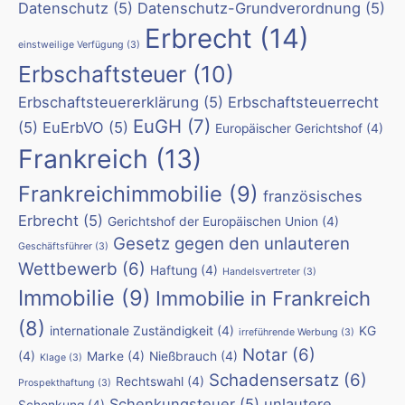
Datenschutz
(5)
Datenschutz-Grundverordnung
(5)
Erbrecht
(14)
einstweilige Verfügung
(3)
Erbschaftsteuer
(10)
Erbschaftsteuererklärung
(5)
Erbschaftsteuerrecht
EuGH
(7)
(5)
EuErbVO
(5)
Europäischer Gerichtshof
(4)
Frankreich
(13)
Frankreichimmobilie
(9)
französisches
Erbrecht
(5)
Gerichtshof der Europäischen Union
(4)
Gesetz gegen den unlauteren
Geschäftsführer
(3)
Wettbewerb
(6)
Haftung
(4)
Handelsvertreter
(3)
Immobilie
(9)
Immobilie in Frankreich
(8)
internationale Zuständigkeit
(4)
KG
irreführende Werbung
(3)
Notar
(6)
(4)
Marke
(4)
Nießbrauch
(4)
Klage
(3)
Schadensersatz
(6)
Rechtswahl
(4)
Prospekthaftung
(3)
Schenkungsteuer
(5)
unlautere