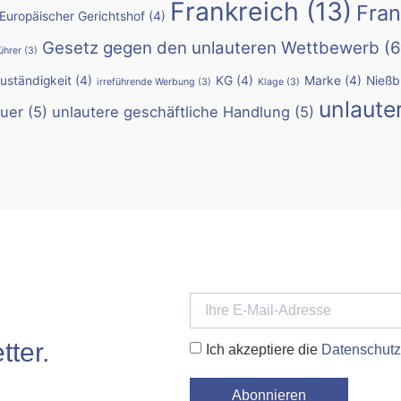
Frankreich
(13)
Fran
Europäischer Gerichtshof
(4)
Gesetz gegen den unlauteren Wettbewerb
(6
ührer
(3)
Zuständigkeit
(4)
KG
(4)
Marke
(4)
Nießb
irreführende Werbung
(3)
Klage
(3)
unlaute
uer
(5)
unlautere geschäftliche Handlung
(5)
ter.
Ich akzeptiere die
Datenschutz
Abonnieren