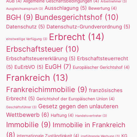
AGB
(4)
Allgemeine Geschäftsbedingungen
(4)
Arbeitnehmer
(3)
Ausschlagung
(5)
Bewertung
(4)
Ausgleichsanspruch
(3)
Bundesgerichtshof
(10)
BGH
(9)
Datenschutz
(5)
Datenschutz-Grundverordnung
(5)
Erbrecht
(14)
einstweilige Verfügung
(3)
Erbschaftsteuer
(10)
Erbschaftsteuererklärung
(5)
Erbschaftsteuerrecht
EuGH
(7)
(5)
EuErbVO
(5)
Europäischer Gerichtshof
(4)
Frankreich
(13)
Frankreichimmobilie
(9)
französisches
Erbrecht
(5)
Gerichtshof der Europäischen Union
(4)
Gesetz gegen den unlauteren
Geschäftsführer
(3)
Wettbewerb
(6)
Haftung
(4)
Handelsvertreter
(3)
Immobilie
(9)
Immobilie in Frankreich
(8)
internationale Zuständigkeit
(4)
KG
irreführende Werbung
(3)