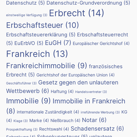
Datenschutz
(5)
Datenschutz-Grundverordnung
(5)
Erbrecht
(14)
einstweilige Verfügung
(3)
Erbschaftsteuer
(10)
Erbschaftsteuererklärung
(5)
Erbschaftsteuerrecht
EuGH
(7)
(5)
EuErbVO
(5)
Europäischer Gerichtshof
(4)
Frankreich
(13)
Frankreichimmobilie
(9)
französisches
Erbrecht
(5)
Gerichtshof der Europäischen Union
(4)
Gesetz gegen den unlauteren
Geschäftsführer
(3)
Wettbewerb
(6)
Haftung
(4)
Handelsvertreter
(3)
Immobilie
(9)
Immobilie in Frankreich
(8)
internationale Zuständigkeit
(4)
KG
irreführende Werbung
(3)
Notar
(6)
(4)
Marke
(4)
Nießbrauch
(4)
Klage
(3)
Schadensersatz
(6)
Rechtswahl
(4)
Prospekthaftung
(3)
Schenkungsteuer
(5)
unlautere