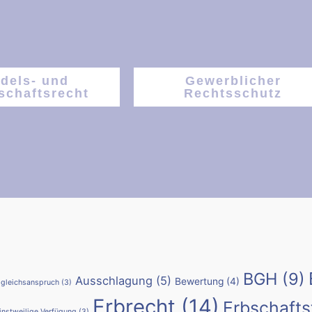
dels- und
Gewerblicher
schaftsrecht
Rechtsschutz
BGH
(9)
Ausschlagung
(5)
Bewertung
(4)
gleichsanspruch
(3)
Erbrecht
(14)
Erbschafts
instweilige Verfügung
(3)