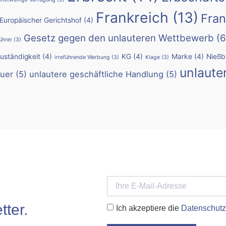
Frankreich
(13)
Fran
Europäischer Gerichtshof
(4)
Gesetz gegen den unlauteren Wettbewerb
(6
ührer
(3)
Zuständigkeit
(4)
KG
(4)
Marke
(4)
Nießb
irreführende Werbung
(3)
Klage
(3)
unlaute
uer
(5)
unlautere geschäftliche Handlung
(5)
ter.
Ich akzeptiere die
Datenschutz