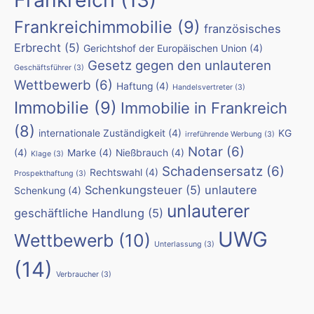
Frankreich
(13)
Frankreichimmobilie
(9)
französisches
Erbrecht
(5)
Gerichtshof der Europäischen Union
(4)
Gesetz gegen den unlauteren
Geschäftsführer
(3)
Wettbewerb
(6)
Haftung
(4)
Handelsvertreter
(3)
Immobilie
(9)
Immobilie in Frankreich
(8)
internationale Zuständigkeit
(4)
KG
irreführende Werbung
(3)
Notar
(6)
(4)
Marke
(4)
Nießbrauch
(4)
Klage
(3)
Schadensersatz
(6)
Rechtswahl
(4)
Prospekthaftung
(3)
Schenkungsteuer
(5)
unlautere
Schenkung
(4)
unlauterer
geschäftliche Handlung
(5)
UWG
Wettbewerb
(10)
Unterlassung
(3)
(14)
Verbraucher
(3)