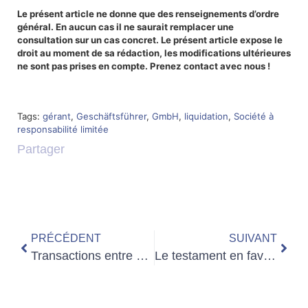
Le présent article ne donne que des renseignements d’ordre
général. En aucun cas il ne saurait remplacer une
consultation sur un cas concret. Le présent article expose le
droit au moment de sa rédaction, les modifications ultérieures
ne sont pas prises en compte. Prenez contact avec nous !
Tags:
gérant
,
Geschäftsführer
,
GmbH
,
liquidation
,
Société à
responsabilité limitée
Partager
PRÉCÉDENT
SUIVANT
Transactions entre époux en droit allemand : donation ou non ?
Le testament en faveur du médecin traitant en droit des successions allemand