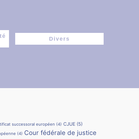
té
Divers
CJUE
(5)
tificat successoral européen
(4)
Cour fédérale de justice
ropéenne
(4)