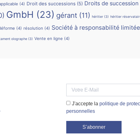
Droits de succession
Droit des successions
(5)
applicable
(4)
GmbH
(23)
0)
gérant
(11)
héritier
(3)
héritier réservatai
Société à responsabilité limitée
Réforme
(4)
résolution
(4)
Vente en ligne
(4)
tament olographe
(3)
J'accepte la
politique de prot
.
personnelles
S'abonner