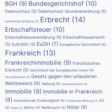
Bundesgerichtshof
(10)
BGH
(9)
Datenschutz
(5)
Datenschutz-Grundverordnung
(5)
Erbrecht
(14)
einstweilige Verfügung
(3)
Erbschaftsteuer
(10)
Erbschaftsteuererklärung
(5)
Erbschaftsteuerrecht
EuGH
(7)
(5)
EuErbVO
(5)
Europäischer Gerichtshof
(4)
Frankreich
(13)
Frankreichimmobilie
(9)
französisches
Erbrecht
(5)
Gerichtshof der Europäischen Union
(4)
Gesetz gegen den unlauteren
Geschäftsführer
(3)
Wettbewerb
(6)
Haftung
(4)
Handelsvertreter
(3)
Immobilie
(9)
Immobilie in Frankreich
(8)
internationale Zuständigkeit
(4)
KG
irreführende Werbung
(3)
Notar
(6)
(4)
Marke
(4)
Nießbrauch
(4)
Klage
(3)