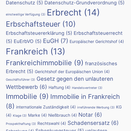
Datenschutz
(5)
Datenschutz-Grundverordnung
(5)
Erbrecht
(14)
einstweilige Verfügung
(3)
Erbschaftsteuer
(10)
Erbschaftsteuererklärung
(5)
Erbschaftsteuerrecht
EuGH
(7)
(5)
EuErbVO
(5)
Europäischer Gerichtshof
(4)
Frankreich
(13)
Frankreichimmobilie
(9)
französisches
Erbrecht
(5)
Gerichtshof der Europäischen Union
(4)
Gesetz gegen den unlauteren
Geschäftsführer
(3)
Wettbewerb
(6)
Haftung
(4)
Handelsvertreter
(3)
Immobilie
(9)
Immobilie in Frankreich
(8)
internationale Zuständigkeit
(4)
KG
irreführende Werbung
(3)
Notar
(6)
(4)
Marke
(4)
Nießbrauch
(4)
Klage
(3)
Schadensersatz
(6)
Rechtswahl
(4)
Prospekthaftung
(3)
Schenkungsteuer
(5)
unlautere