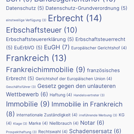
Datenschutz
(5)
Datenschutz-Grundverordnung
(5)
Erbrecht
(14)
einstweilige Verfügung
(3)
Erbschaftsteuer
(10)
Erbschaftsteuererklärung
(5)
Erbschaftsteuerrecht
EuGH
(7)
(5)
EuErbVO
(5)
Europäischer Gerichtshof
(4)
Frankreich
(13)
Frankreichimmobilie
(9)
französisches
Erbrecht
(5)
Gerichtshof der Europäischen Union
(4)
Gesetz gegen den unlauteren
Geschäftsführer
(3)
Wettbewerb
(6)
Haftung
(4)
Handelsvertreter
(3)
Immobilie
(9)
Immobilie in Frankreich
(8)
internationale Zuständigkeit
(4)
KG
irreführende Werbung
(3)
Notar
(6)
(4)
Marke
(4)
Nießbrauch
(4)
Klage
(3)
Schadensersatz
(6)
Rechtswahl
(4)
Prospekthaftung
(3)