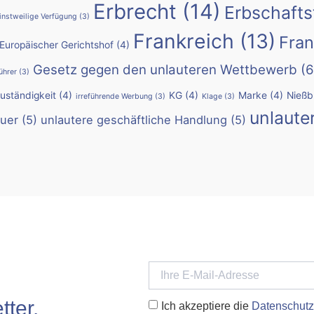
Erbrecht
(14)
Erbschafts
instweilige Verfügung
(3)
Frankreich
(13)
Fran
Europäischer Gerichtshof
(4)
Gesetz gegen den unlauteren Wettbewerb
(6
ührer
(3)
Zuständigkeit
(4)
KG
(4)
Marke
(4)
Nießb
irreführende Werbung
(3)
Klage
(3)
unlaute
uer
(5)
unlautere geschäftliche Handlung
(5)
ter.
Ich akzeptiere die
Datenschutz