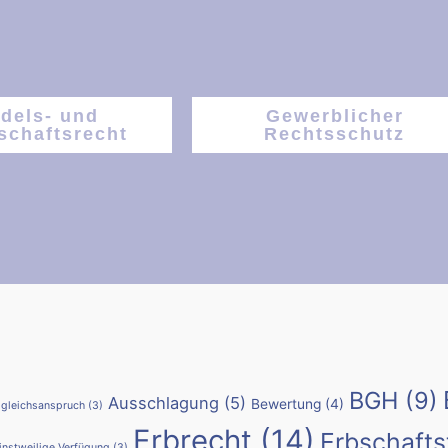
dels- und
Gewerblicher
schaftsrecht
Rechtsschutz
BGH
(9)
Ausschlagung
(5)
Bewertung
(4)
gleichsanspruch
(3)
Erbrecht
(14)
Erbschafts
instweilige Verfügung
(3)