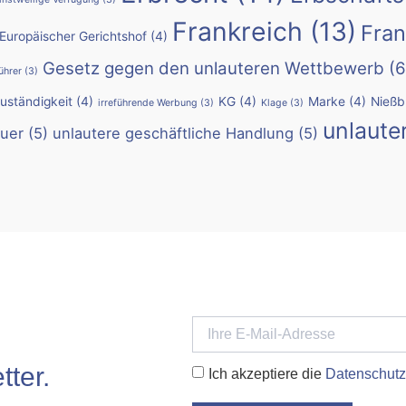
Frankreich
(13)
Fran
Europäischer Gerichtshof
(4)
Gesetz gegen den unlauteren Wettbewerb
(6
ührer
(3)
Zuständigkeit
(4)
KG
(4)
Marke
(4)
Nießb
irreführende Werbung
(3)
Klage
(3)
unlaute
uer
(5)
unlautere geschäftliche Handlung
(5)
ter.
Ich akzeptiere die
Datenschutz