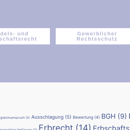
dels- und
Gewerblicher
schaftsrecht
Rechtsschutz
BGH
(9)
Ausschlagung
(5)
Bewertung
(4)
gleichsanspruch
(3)
Erbrecht
(14)
Erbschafts
instweilige Verfügung
(3)