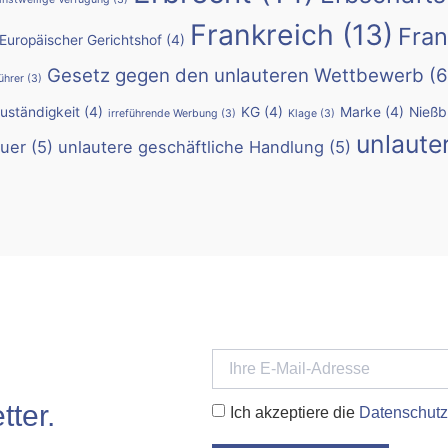
Frankreich
(13)
Fran
Europäischer Gerichtshof
(4)
Gesetz gegen den unlauteren Wettbewerb
(6
ührer
(3)
Zuständigkeit
(4)
KG
(4)
Marke
(4)
Nießb
irreführende Werbung
(3)
Klage
(3)
unlaute
uer
(5)
unlautere geschäftliche Handlung
(5)
ter.
Ich akzeptiere die
Datenschutz