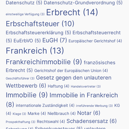
Datenschutz
(5)
Datenschutz-Grundverordnung
(5)
Erbrecht
(14)
einstweilige Verfügung
(3)
Erbschaftsteuer
(10)
Erbschaftsteuererklärung
(5)
Erbschaftsteuerrecht
EuGH
(7)
(5)
EuErbVO
(5)
Europäischer Gerichtshof
(4)
Frankreich
(13)
Frankreichimmobilie
(9)
französisches
Erbrecht
(5)
Gerichtshof der Europäischen Union
(4)
Gesetz gegen den unlauteren
Geschäftsführer
(3)
Wettbewerb
(6)
Haftung
(4)
Handelsvertreter
(3)
Immobilie
(9)
Immobilie in Frankreich
(8)
internationale Zuständigkeit
(4)
KG
irreführende Werbung
(3)
Notar
(6)
(4)
Marke
(4)
Nießbrauch
(4)
Klage
(3)
Schadensersatz
(6)
Rechtswahl
(4)
Prospekthaftung
(3)
Schenkungsteuer
(5)
unlautere