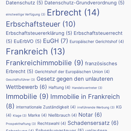
Datenschutz
(5)
Datenschutz-Grundverordnung
(5)
Erbrecht
(14)
einstweilige Verfügung
(3)
Erbschaftsteuer
(10)
Erbschaftsteuererklärung
(5)
Erbschaftsteuerrecht
EuGH
(7)
(5)
EuErbVO
(5)
Europäischer Gerichtshof
(4)
Frankreich
(13)
Frankreichimmobilie
(9)
französisches
Erbrecht
(5)
Gerichtshof der Europäischen Union
(4)
Gesetz gegen den unlauteren
Geschäftsführer
(3)
Wettbewerb
(6)
Haftung
(4)
Handelsvertreter
(3)
Immobilie
(9)
Immobilie in Frankreich
(8)
internationale Zuständigkeit
(4)
KG
irreführende Werbung
(3)
Notar
(6)
(4)
Marke
(4)
Nießbrauch
(4)
Klage
(3)
Schadensersatz
(6)
Rechtswahl
(4)
Prospekthaftung
(3)
Schenkungsteuer
(5)
unlautere