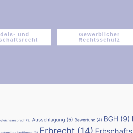
dels- und
Gewerblicher
schaftsrecht
Rechtsschutz
BGH
(9)
Ausschlagung
(5)
Bewertung
(4)
gleichsanspruch
(3)
Erbrecht
(14)
Erbschafts
instweilige Verfügung
(3)