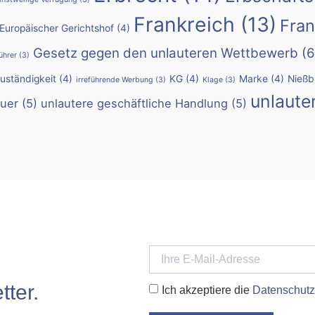
Frankreich
(13)
Fran
Europäischer Gerichtshof
(4)
Gesetz gegen den unlauteren Wettbewerb
(6
ührer
(3)
Zuständigkeit
(4)
KG
(4)
Marke
(4)
Nießb
irreführende Werbung
(3)
Klage
(3)
unlaute
uer
(5)
unlautere geschäftliche Handlung
(5)
ter.
Ich akzeptiere die
Datenschutz