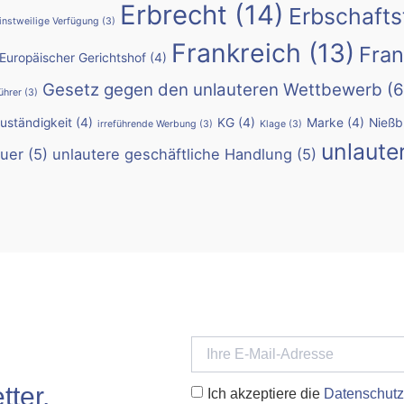
Erbrecht
(14)
Erbschafts
instweilige Verfügung
(3)
Frankreich
(13)
Fran
Europäischer Gerichtshof
(4)
Gesetz gegen den unlauteren Wettbewerb
(6
ührer
(3)
Zuständigkeit
(4)
KG
(4)
Marke
(4)
Nießb
irreführende Werbung
(3)
Klage
(3)
unlaute
uer
(5)
unlautere geschäftliche Handlung
(5)
ter.
Ich akzeptiere die
Datenschutz