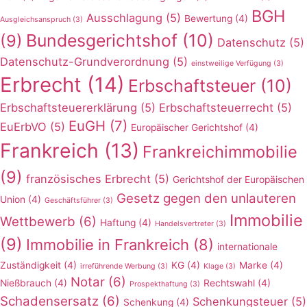
BGH
Ausschlagung
(5)
Bewertung
(4)
Ausgleichsanspruch
(3)
Bundesgerichtshof
(10)
(9)
Datenschutz
(5)
Datenschutz-Grundverordnung
(5)
einstweilige Verfügung
(3)
Erbrecht
(14)
Erbschaftsteuer
(10)
Erbschaftsteuererklärung
(5)
Erbschaftsteuerrecht
(5)
EuGH
(7)
EuErbVO
(5)
Europäischer Gerichtshof
(4)
Frankreich
(13)
Frankreichimmobilie
(9)
französisches Erbrecht
(5)
Gerichtshof der Europäischen
Gesetz gegen den unlauteren
Union
(4)
Geschäftsführer
(3)
Immobilie
Wettbewerb
(6)
Haftung
(4)
Handelsvertreter
(3)
(9)
Immobilie in Frankreich
(8)
internationale
Zuständigkeit
(4)
KG
(4)
Marke
(4)
irreführende Werbung
(3)
Klage
(3)
Notar
(6)
Nießbrauch
(4)
Rechtswahl
(4)
Prospekthaftung
(3)
Schadensersatz
(6)
Schenkungsteuer
(5)
Schenkung
(4)