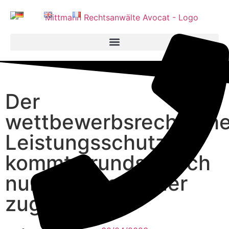
Der
wettbewerbsrechtlich
Leistungsschutz
kommt grundsätzlich
nur dem Hersteller
zugute