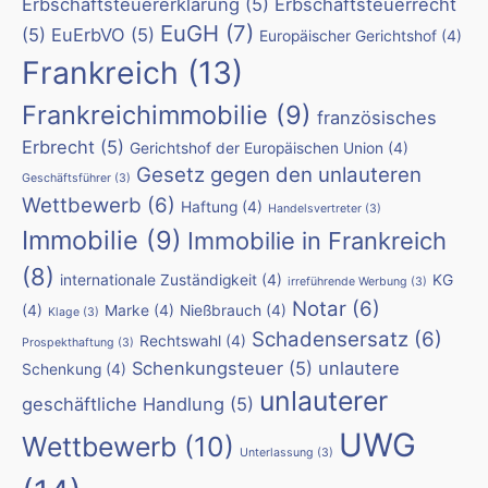
Erbschaftsteuererklärung
(5)
Erbschaftsteuerrecht
EuGH
(7)
(5)
EuErbVO
(5)
Europäischer Gerichtshof
(4)
Frankreich
(13)
Frankreichimmobilie
(9)
französisches
Erbrecht
(5)
Gerichtshof der Europäischen Union
(4)
Gesetz gegen den unlauteren
Geschäftsführer
(3)
Wettbewerb
(6)
Haftung
(4)
Handelsvertreter
(3)
Immobilie
(9)
Immobilie in Frankreich
(8)
internationale Zuständigkeit
(4)
KG
irreführende Werbung
(3)
Notar
(6)
(4)
Marke
(4)
Nießbrauch
(4)
Klage
(3)
Schadensersatz
(6)
Rechtswahl
(4)
Prospekthaftung
(3)
Schenkungsteuer
(5)
unlautere
Schenkung
(4)
unlauterer
geschäftliche Handlung
(5)
UWG
Wettbewerb
(10)
Unterlassung
(3)