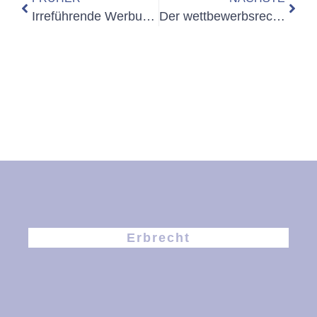
Irreführende Werbung und wie man gegen sie vorgeht: gar nicht immer ganz einfach
Der wettbewerbsrechtliche Leistungsschutz kommt grundsätzlich nur dem Hersteller zugute
Erbrecht