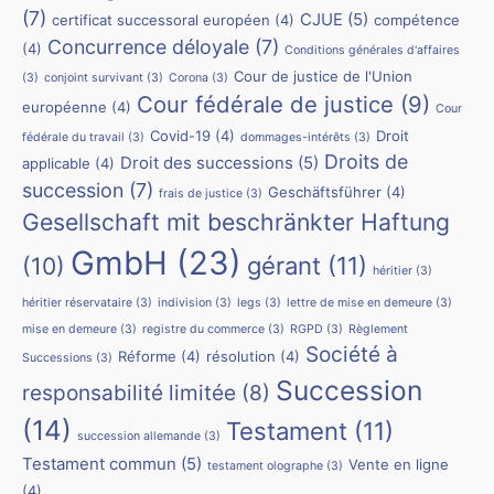
(7)
CJUE
(5)
certificat successoral européen
(4)
compétence
Concurrence déloyale
(7)
(4)
Conditions générales d'affaires
Cour de justice de l'Union
(3)
conjoint survivant
(3)
Corona
(3)
Cour fédérale de justice
(9)
européenne
(4)
Cour
Covid-19
(4)
Droit
fédérale du travail
(3)
dommages-intérêts
(3)
Droits de
Droit des successions
(5)
applicable
(4)
succession
(7)
Geschäftsführer
(4)
frais de justice
(3)
Gesellschaft mit beschränkter Haftung
GmbH
(23)
(10)
gérant
(11)
héritier
(3)
héritier réservataire
(3)
indivision
(3)
legs
(3)
lettre de mise en demeure
(3)
mise en demeure
(3)
registre du commerce
(3)
RGPD
(3)
Règlement
Société à
Réforme
(4)
résolution
(4)
Successions
(3)
Succession
responsabilité limitée
(8)
(14)
Testament
(11)
succession allemande
(3)
Testament commun
(5)
Vente en ligne
testament olographe
(3)
(4)