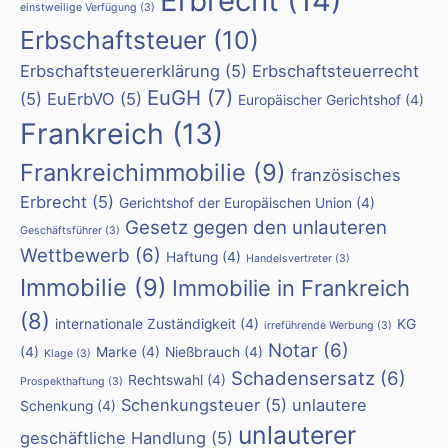
Erbrecht
(14)
einstweilige Verfügung
(3)
Erbschaftsteuer
(10)
Erbschaftsteuererklärung
(5)
Erbschaftsteuerrecht
EuGH
(7)
(5)
EuErbVO
(5)
Europäischer Gerichtshof
(4)
Frankreich
(13)
Frankreichimmobilie
(9)
französisches
Erbrecht
(5)
Gerichtshof der Europäischen Union
(4)
Gesetz gegen den unlauteren
Geschäftsführer
(3)
Wettbewerb
(6)
Haftung
(4)
Handelsvertreter
(3)
Immobilie
(9)
Immobilie in Frankreich
(8)
internationale Zuständigkeit
(4)
KG
irreführende Werbung
(3)
Notar
(6)
(4)
Marke
(4)
Nießbrauch
(4)
Klage
(3)
Schadensersatz
(6)
Rechtswahl
(4)
Prospekthaftung
(3)
Schenkungsteuer
(5)
unlautere
Schenkung
(4)
unlauterer
geschäftliche Handlung
(5)