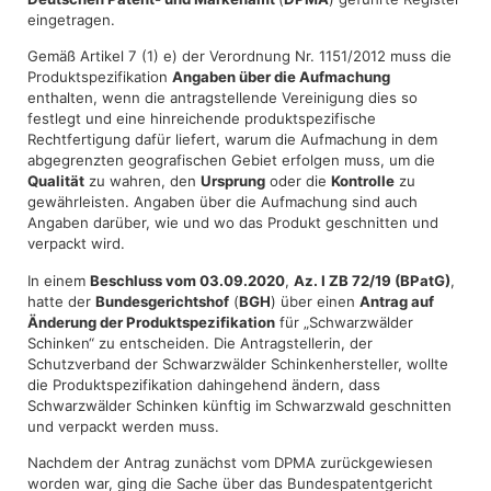
eingetragen.
Gemäß Artikel 7 (1) e) der Verordnung Nr. 1151/2012 muss die
Produktspezifikation
Angaben über die Aufmachung
enthalten, wenn die antragstellende Vereinigung dies so
festlegt und eine hinreichende produktspezifische
Rechtfertigung dafür liefert, warum die Aufmachung in dem
abgegrenzten geografischen Gebiet erfolgen muss, um die
Qualität
zu wahren, den
Ursprung
oder die
Kontrolle
zu
gewährleisten. Angaben über die Aufmachung sind auch
Angaben darüber, wie und wo das Produkt geschnitten und
verpackt wird.
In einem
Beschluss vom 03.09.2020
,
Az. I ZB 72/19 (BPatG)
,
hatte der
Bundesgerichtshof
(
BGH
) über einen
Antrag auf
Änderung der Produktspezifikation
für „Schwarzwälder
Schinken“ zu entscheiden. Die Antragstellerin, der
Schutzverband der Schwarzwälder Schinkenhersteller, wollte
die Produktspezifikation dahingehend ändern, dass
Schwarzwälder Schinken künftig im Schwarzwald geschnitten
und verpackt werden muss.
Nachdem der Antrag zunächst vom DPMA zurückgewiesen
worden war, ging die Sache über das Bundespatentgericht