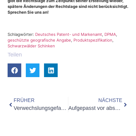
gibt die Rechtslage zum Zeitpunkt seiner Erstellung wieder,
spätere Änderungen der Rechtslage sind nicht berücksichtigt.
Sprechen Sie uns an!
Schlagwörter:
Deutsches Patent- und Markenamt
,
DPMA
,
geschützte geografische Angabe
,
Produktspezifikation
,
Schwarzwälder Schinken
Teilen
FRÜHER
NÄCHSTE
Verwechslungsgefahr bei nicht identischen Marken
Aufgepasst vor absoluten Schutzhindernissen bei der Anmeldung einer Marke