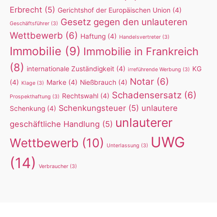
Erbrecht
(5)
Gerichtshof der Europäischen Union
(4)
Gesetz gegen den unlauteren
Geschäftsführer
(3)
Wettbewerb
(6)
Haftung
(4)
Handelsvertreter
(3)
Immobilie
(9)
Immobilie in Frankreich
(8)
internationale Zuständigkeit
(4)
KG
irreführende Werbung
(3)
Notar
(6)
(4)
Marke
(4)
Nießbrauch
(4)
Klage
(3)
Schadensersatz
(6)
Rechtswahl
(4)
Prospekthaftung
(3)
Schenkungsteuer
(5)
unlautere
Schenkung
(4)
unlauterer
geschäftliche Handlung
(5)
UWG
Wettbewerb
(10)
Unterlassung
(3)
(14)
Verbraucher
(3)